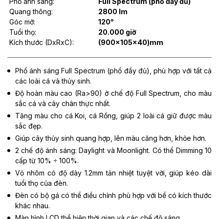
Phổ ánh sáng:
Full Spectrum (phổ đầy đủ)
Quang thông:
2800 lm
Góc mở:
120°
Tuổi thọ:
20.000 giờ
Kích thước (DxRxC):
(900x105x40)mm
Phổ ánh sáng Full Spectrum (phổ đầy đủ), phù hợp với tất cả
các loài cá và thủy sinh.
Độ hoàn màu cao (Ra>90) ở chế độ Full Spectrum, cho màu
sắc cá và cây chân thực nhất.
Tăng màu cho cá Koi, cá Rồng, giúp 2 loài cá giữ được màu
sắc đẹp.
Giúp cây thủy sinh quang hợp, lên màu căng hơn, khỏe hơn.
2 chế độ ánh sáng: Daylight và Moonlight. Có thể Dimming 10
cấp từ 10% ÷ 100%.
Vỏ nhôm có độ dày 1.2mm tản nhiệt tuyệt vời, giúp kéo dài
tuổi thọ của đèn.
Đèn có bộ gá có thể điều chỉnh phù hợp với bể có kích thước
khác nhau.
Màn hình LCD thể hiện thời gian và các chế độ sáng.