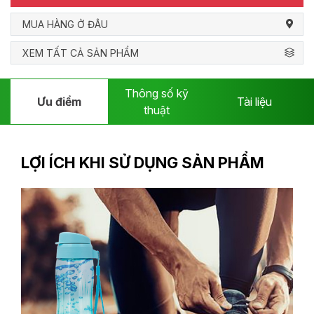
MUA HÀNG Ở ĐÂU
XEM TẤT CẢ SẢN PHẨM
Thông số kỹ
Ưu điểm
Tài liệu
thuật
LỢI ÍCH KHI SỬ DỤNG SẢN PHẨM