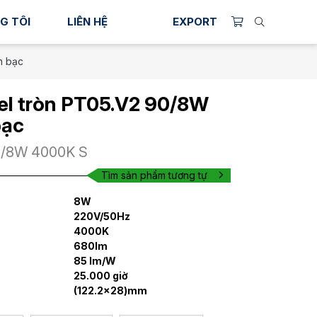
G TÔI
LIÊN HỆ
EXPORT
n bạc
el tròn PT05.V2 90/8W
bạc
0/8W 4000K S
Tìm sản phẩm tương tự
8W
220V/50Hz
4000K
680lm
85 lm/W
25.000 giờ
(122.2x28)mm