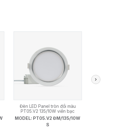
Đèn LED Panel tròn đổi màu
Đèn LED Panel tròn
PT05.V2 135/10W viền bạc
PT05.V2 110/10W vi
0W
MODEL: PT05.V2 ĐM/135/10W
MODEL: PT05.V2 ĐM
S
G