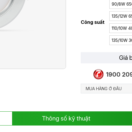
90/8W 65
135/12W 
Công suất
110/10W 
135/10W 
Giá 
1900 20
MUA HÀNG Ở ĐÂU
Thông số kỹ thuật