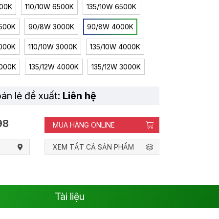
00K
110/10W 6500K
135/10W 6500K
6500K
90/8W 3000K
90/8W 4000K
4000K
110/10W 3000K
135/10W 4000K
3000K
135/12W 4000K
135/12W 3000K
bán lẻ đề xuất:
Liên hệ
98
MUA HÀNG ONLINE
XEM TẤT CẢ SẢN PHẨM
Tài liệu