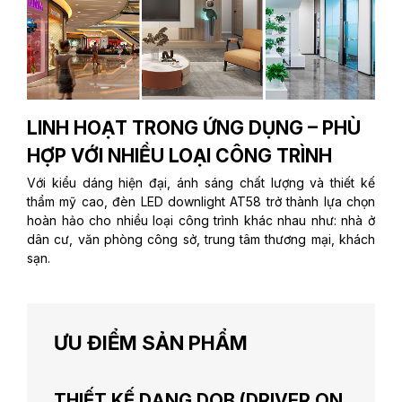
LINH HOẠT TRONG ỨNG DỤNG – PHÙ
HỢP VỚI NHIỀU LOẠI CÔNG TRÌNH
Với kiểu dáng hiện đại, ánh sáng chất lượng và thiết kế
thẩm mỹ cao, đèn LED downlight AT58 trở thành lựa chọn
hoàn hảo cho nhiều loại công trình khác nhau như: nhà ở
dân cư, văn phòng công sở, trung tâm thương mại, khách
sạn.
ƯU ĐIỂM SẢN PHẨM
THIẾT KẾ DẠNG DOB (DRIVER ON