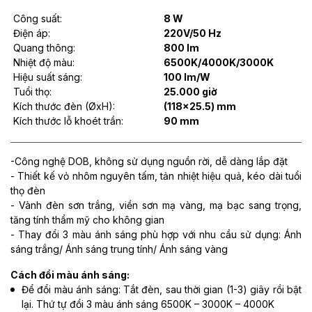
Công suất:
8 W
Điện áp:
220V/50 Hz
Quang thông:
800 lm
Nhiệt độ màu:
6500K/4000K/3000K
Hiệu suất sáng:
100 lm/W
Tuổi thọ:
25.000 giờ
Kích thước đèn (ØxH):
(118x25.5) mm
Kích thước lỗ khoét trần:
90 mm
-Công nghệ DOB, không sử dụng nguồn rời, dễ dàng lắp đặt
- Thiết kế vỏ nhôm nguyên tấm, tản nhiệt hiệu quả, kéo dài tuổi
thọ đèn
- Vành đèn sơn trắng, viền sơn mạ vàng, mạ bạc sang trọng,
tăng tính thẩm mỹ cho không gian
- Thay đổi 3 màu ánh sáng phù hợp với nhu cầu sử dụng: Ánh
sáng trắng/ Ánh sáng trung tính/ Ánh sáng vàng
Cách đổi màu ánh sáng:
Để đổi màu ánh sáng: Tắt đèn, sau thời gian (1-3) giây rồi bật
lại. Thứ tự đổi 3 màu ánh sáng 6500K – 3000K – 4000K