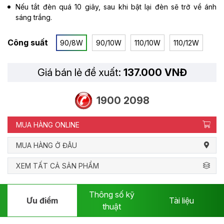
Nếu tắt đèn quá 10 giây, sau khi bật lại đèn sẽ trở về ánh
sáng trắng.
Công suất
90/8W
90/10W
110/10W
110/12W
Giá bán lẻ đề xuất:
137.000 VNĐ
1900 2098
MUA HÀNG ONLINE
MUA HÀNG Ở ĐÂU
XEM TẤT CẢ SẢN PHẨM
Thông số kỹ
Ưu điểm
Tài liệu
thuật