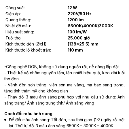
Công suất:
12 W
Điện áp:
220V/50 Hz
Quang thông:
1200 lm
Nhiệt độ màu:
6500K/4000K/3000K
Hiệu suất sáng:
100 lm/W
Tuổi thọ:
25.000 giờ
Kích thước đèn (ØxH):
(138x25.5) mm
Kích thước lỗ khoét trần:
110 mm
-Công nghệ DOB, không sử dụng nguồn rời, dễ dàng lắp đặt
- Thiết kế vỏ nhôm nguyên tấm, tản nhiệt hiệu quả, kéo dài tuổi
thọ đèn
- Vành đèn sơn trắng, viền sơn mạ vàng, mạ bạc sang trọng,
tăng tính thẩm mỹ cho không gian
- Thay đổi 3 màu ánh sáng phù hợp với nhu cầu sử dụng: Ánh
sáng trắng/ Ánh sáng trung tính/ Ánh sáng vàng
Cách đổi màu ánh sáng:
Để đổi màu ánh sáng: Tắt đèn, sau thời gian (1-3) giây rồi bật
lại. Thứ tự đổi 3 màu ánh sáng 6500K – 3000K – 4000K