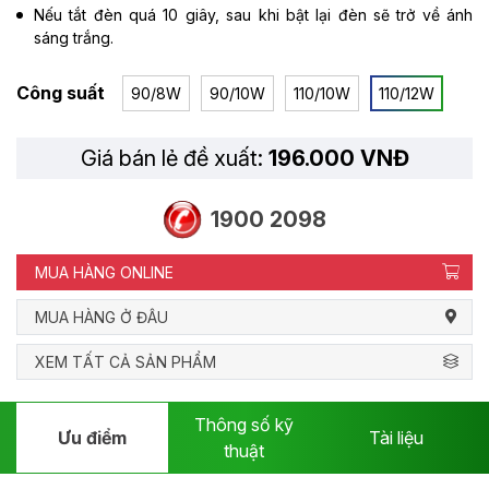
Nếu tắt đèn quá 10 giây, sau khi bật lại đèn sẽ trở về ánh
sáng trắng.
Công suất
90/8W
90/10W
110/10W
110/12W
Giá bán lẻ đề xuất:
196.000 VNĐ
1900 2098
MUA HÀNG ONLINE
MUA HÀNG Ở ĐÂU
XEM TẤT CẢ SẢN PHẨM
Thông số kỹ
Ưu điểm
Tài liệu
thuật