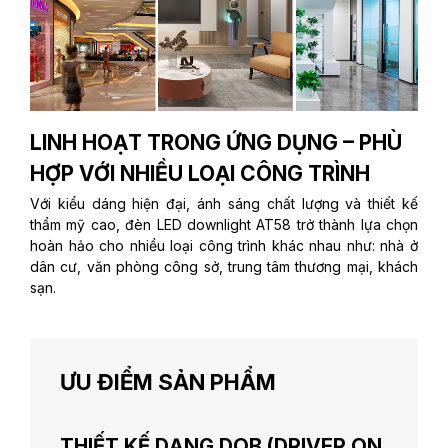
LINH HOẠT TRONG ỨNG DỤNG – PHÙ
HỢP VỚI NHIỀU LOẠI CÔNG TRÌNH
Với kiểu dáng hiện đại, ánh sáng chất lượng và thiết kế
thẩm mỹ cao, đèn LED downlight AT58 trở thành lựa chọn
hoàn hảo cho nhiều loại công trình khác nhau như: nhà ở
dân cư, văn phòng công sở, trung tâm thương mại, khách
sạn.
ƯU ĐIỂM SẢN PHẨM
THIẾT KẾ DẠNG DOB (DRIVER ON