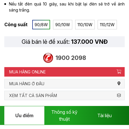
Nếu tắt đèn quá 10 giây, sau khi bật lại đèn sẽ trở về ánh
sáng trắng.
Công suất
90/8W
90/10W
110/10W
110/12W
Giá bán lẻ đề xuất:
137.000 VNĐ
1900 2098
MUA HÀNG ONLINE
MUA HÀNG Ở ĐÂU
XEM TẤT CẢ SẢN PHẨM
Thông số kỹ
Ưu điểm
Tài liệu
thuật