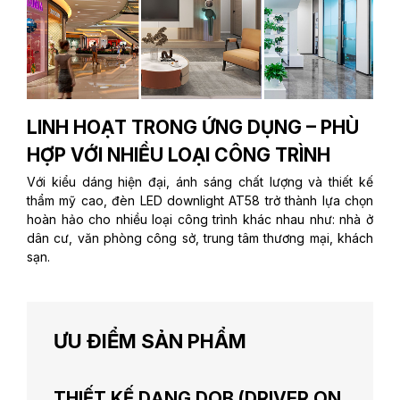
LINH HOẠT TRONG ỨNG DỤNG – PHÙ
HỢP VỚI NHIỀU LOẠI CÔNG TRÌNH
Với kiểu dáng hiện đại, ánh sáng chất lượng và thiết kế
thẩm mỹ cao, đèn LED downlight AT58 trở thành lựa chọn
hoàn hảo cho nhiều loại công trình khác nhau như: nhà ở
dân cư, văn phòng công sở, trung tâm thương mại, khách
sạn.
ƯU ĐIỂM SẢN PHẨM
THIẾT KẾ DẠNG DOB (DRIVER ON