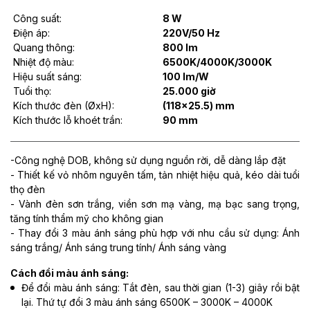
Công suất:
8 W
Điện áp:
220V/50 Hz
Quang thông:
800 lm
Nhiệt độ màu:
6500K/4000K/3000K
Hiệu suất sáng:
100 lm/W
Tuổi thọ:
25.000 giờ
Kích thước đèn (ØxH):
(118x25.5) mm
Kích thước lỗ khoét trần:
90 mm
-Công nghệ DOB, không sử dụng nguồn rời, dễ dàng lắp đặt
- Thiết kế vỏ nhôm nguyên tấm, tản nhiệt hiệu quả, kéo dài tuổi
thọ đèn
- Vành đèn sơn trắng, viền sơn mạ vàng, mạ bạc sang trọng,
tăng tính thẩm mỹ cho không gian
- Thay đổi 3 màu ánh sáng phù hợp với nhu cầu sử dụng: Ánh
sáng trắng/ Ánh sáng trung tính/ Ánh sáng vàng
Cách đổi màu ánh sáng:
Để đổi màu ánh sáng: Tắt đèn, sau thời gian (1-3) giây rồi bật
lại. Thứ tự đổi 3 màu ánh sáng 6500K – 3000K – 4000K