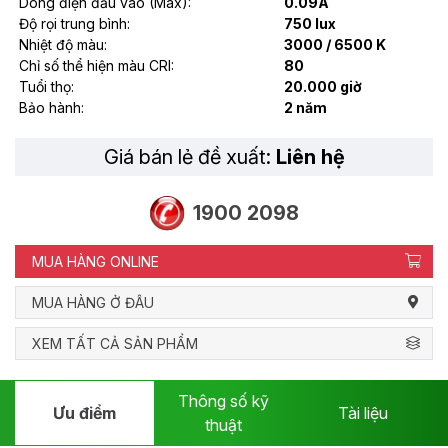
Dòng điện đầu vào (Max):
0.09A
Độ rọi trung bình:
750 lux
Nhiệt độ màu:
3000 / 6500 K
Chỉ số thể hiện màu CRI:
80
Tuổi thọ:
20.000 giờ
Bảo hành:
2 năm
Giá bán lẻ đề xuất:
Liên hệ
1900 2098
MUA HÀNG ONLINE
MUA HÀNG Ở ĐÂU
XEM TẤT CẢ SẢN PHẨM
Thông số kỹ
Ưu điểm
Tài liệu
thuật