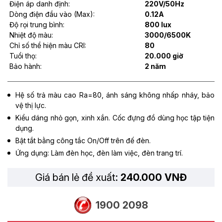
Điện áp danh định:
220V/50Hz
Dòng điện đầu vào (Max):
0.12A
Độ rọi trung bình:
800 lux
Nhiệt độ màu:
3000/6500K
Chỉ số thể hiện màu CRI:
80
Tuổi thọ:
20.000 giờ
Bảo hành:
2 năm
Hệ số trả màu cao Ra=80, ánh sáng không nhấp nháy, bảo
vệ thị lực.
Kiểu dáng nhỏ gọn, xinh xắn. Cốc đựng đồ dùng học tập tiện
dụng.
Bật tắt bằng công tắc On/Off trên đế đèn.
Ứng dụng: Làm đèn học, đèn làm việc, đèn trang trí.
Giá bán lẻ đề xuất:
240.000 VNĐ
1900 2098