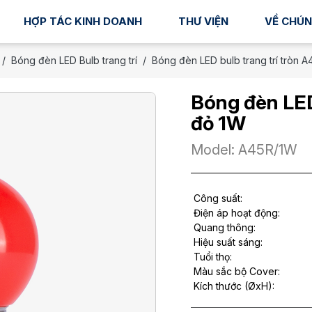
HỢP TÁC KINH DOANH
THƯ VIỆN
VỀ CHÚN
Bóng đèn LED Bulb trang trí
Bóng đèn LED bulb trang trí tròn 
Bóng đèn LED
đỏ 1W
Model: A45R/1W
Công suất:
Điện áp hoạt động:
Quang thông:
Hiệu suất sáng:
Tuổi thọ:
Màu sắc bộ Cover:
Kích thước (ØxH):