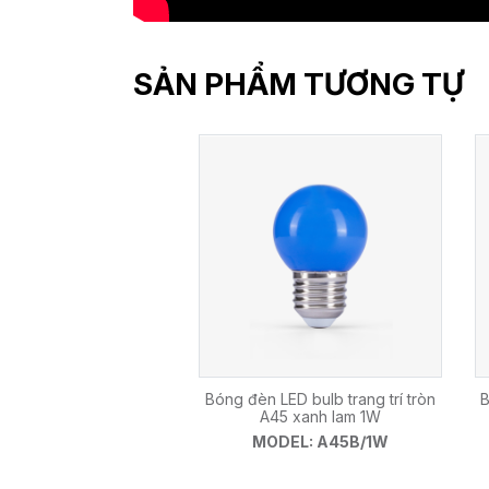
SẢN PHẨM TƯƠNG TỰ
Bóng đèn LED bulb trang trí tròn
B
A45 xanh lam 1W
MODEL: A45B/1W