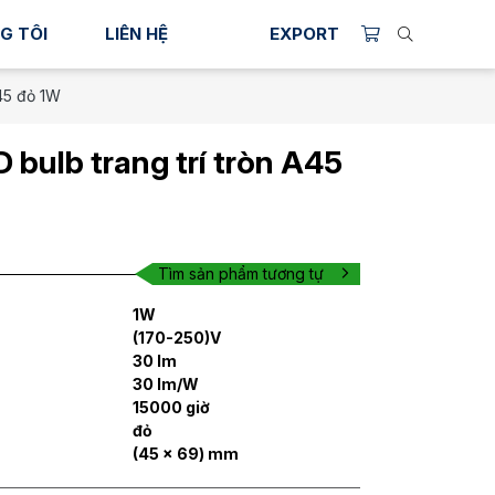
G TÔI
LIÊN HỆ
EXPORT
A45 đỏ 1W
 bulb trang trí tròn A45
Tìm sản phẩm tương tự
1W
(170-250)V
30 lm
30 lm/W
15000 giờ
đỏ
(45 x 69) mm