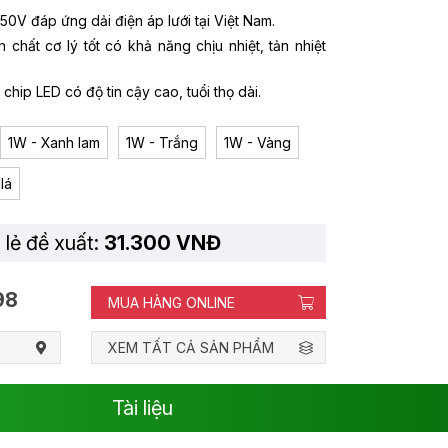
50V đáp ứng dải điện áp lưới tại Việt Nam.
h chất cơ lý tốt có khả năng chịu nhiệt, tản nhiệt
 chip LED có độ tin cậy cao, tuổi thọ dài.
1W - Xanh lam
1W - Trắng
1W - Vàng
lá
 lẻ đề xuất:
31.300 VNĐ
98
MUA HÀNG ONLINE
XEM TẤT CẢ SẢN PHẨM
Tài liệu