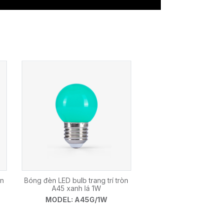
òn
Bóng đèn LED bulb trang trí tròn
A45 xanh lá 1W
MODEL: A45G/1W