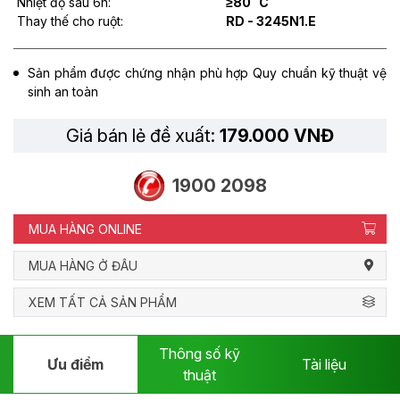
Nhiệt độ sau 6h:
≥80 ˚C
Thay thế cho ruột:
RD - 3245N1.E
Sản phẩm được chứng nhận phù hợp Quy chuẩn kỹ thuật vệ
sinh an toàn
Giá bán lẻ đề xuất:
179.000 VNĐ
1900 2098
MUA HÀNG ONLINE
MUA HÀNG Ở ĐÂU
XEM TẤT CẢ SẢN PHẨM
Thông số kỹ
Ưu điểm
Tài liệu
thuật