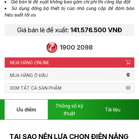
Giá bán lẻ đề xuất không bao gồm chí phí thi công lắp đặt
Sử dụng đồng bộ thiết bị của nhà cung cấp để đảm bảo
hiệu suất tối ưu
Giá bán lẻ đề xuất:
141.576.500 VNĐ
1900 2098
MUA HÀNG ONLINE
MUA HÀNG Ở ĐÂU
XEM TẤT CẢ SẢN PHẨM
Thông số kỹ
Ưu điểm
Tài liệu
thuật
TẠI SAO NÊN LỰA CHỌN ĐIỆN NĂNG