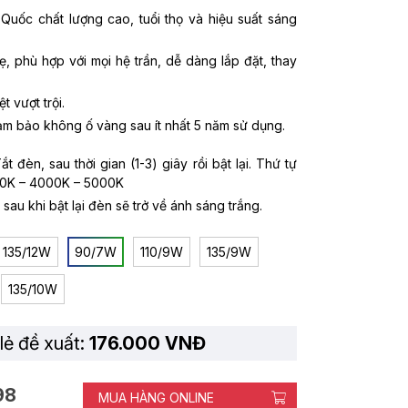
uốc chất lượng cao, tuổi thọ và hiệu suất sáng
, phù hợp với mọi hệ trần, dễ dàng lắp đặt, thay
t vượt trội.
 bảo không ố vàng sau ít nhất 5 năm sử dụng.
 đèn, sau thời gian (1-3) giây rồi bật lại. Thứ tự
00K – 4000K – 5000K
 sau khi bật lại đèn sẽ trở về ánh sáng trắng.
135/12W
90/7W
110/9W
135/9W
135/10W
lẻ đề xuất:
176.000 VNĐ
98
MUA HÀNG ONLINE