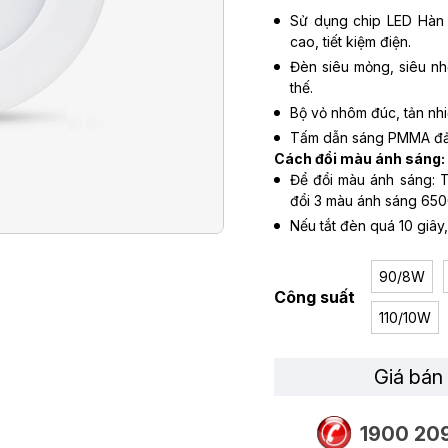
Sử dụng chip LED Hàn Q
cao, tiết kiệm điện.
Đèn siêu mỏng, siêu nhẹ
thế.
Bộ vỏ nhôm đúc, tản nhiệ
Tấm dẫn sáng PMMA đảm
Cách đổi màu ánh sáng:
Để đổi màu ánh sáng: Tắt
đổi 3 màu ánh sáng 65
Nếu tắt đèn quá 10 giây,
90/8W
Công suất
110/10W
Giá bán 
1900 20