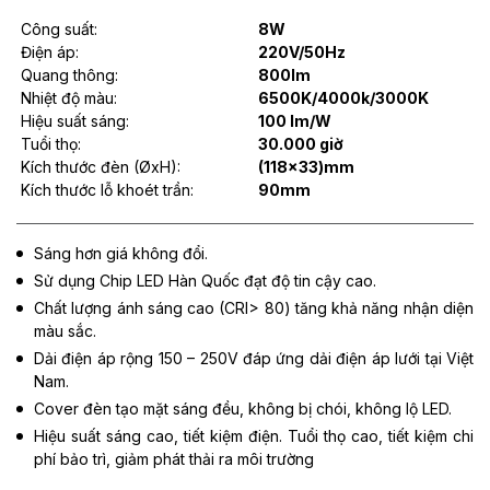
Công suất:
8W
Điện áp:
220V/50Hz
Quang thông:
800lm
Nhiệt độ màu:
6500K/4000k/3000K
Hiệu suất sáng:
100 lm/W
Tuổi thọ:
30.000 giờ
Kích thước đèn (ØxH):
(118x33)mm
Kích thước lỗ khoét trần:
90mm
Sáng hơn giá không đổi.
Sử dụng Chip LED Hàn Quốc đạt độ tin cậy cao.
Chất lượng ánh sáng cao (CRI> 80) tăng khả năng nhận diện
màu sắc.
Dải điện áp rộng 150 – 250V đáp ứng dải điện áp lưới tại Việt
Nam.
Cover đèn tạo mặt sáng đều, không bị chói, không lộ LED.
Hiệu suất sáng cao, tiết kiệm điện. Tuổi thọ cao, tiết kiệm chi
phí bảo trì, giảm phát thải ra môi trường