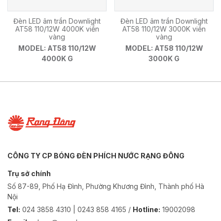
Đèn LED âm trần Downlight
Đèn LED âm trần Downlight
AT58 110/12W 4000K viền
AT58 110/12W 3000K viền
vàng
vàng
MODEL: AT58 110/12W
MODEL: AT58 110/12W
4000K G
3000K G
CÔNG TY CP BÓNG ĐÈN PHÍCH NƯỚC RẠNG ĐÔNG
Trụ sở chính
Số 87-89, Phố Hạ Đình, Phường Khương Đình, Thành phố Hà
Nội
Tel:
024 3858 4310 | 0243 858 4165 /
Hotline:
19002098