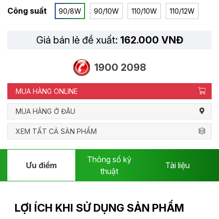
Công suất
90/8W
90/10W
110/10W
110/12W
Giá bán lẻ đề xuất:
162.000 VNĐ
1900 2098
MUA HÀNG ONLINE
MUA HÀNG Ở ĐÂU
XEM TẤT CẢ SẢN PHẨM
Thông số kỹ
Ưu điểm
Tài liệu
thuật
LỢI ÍCH KHI SỬ DỤNG SẢN PHẨM