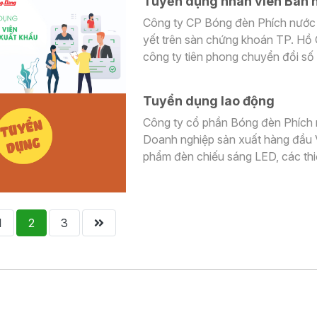
Tuyển dụng nhân viên Bán 
tuyển dụng bổ sung lao động làm 
Công ty CP Bóng đèn Phích nước
yết trên sàn chứng khoán TP. Hồ
công ty tiên phong chuyển đổi s
ngừng nghiên cứu và phát triển c
Lighting) và các bình đựng an toà
Tuyển dụng lao động
Công ty cổ phần Bóng đèn Phích 
Doanh nghiệp sản xuất hàng đầu V
phẩm đèn chiếu sáng LED, các thiế
pháp chiếu sáng xanh, thông minh vì s
phát triển sản xuất kinh doanh, C
Xưởng LED,...
1
2
3