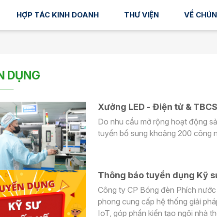
HỢP TÁC KINH DOANH
THƯ VIỆN
VỀ CHÚN
N DỤNG
Xưởng LED - Điện tử & TBCS
Do nhu cầu mở rộng hoạt động sản xuất, Xưởng LED - Điện tử & Thiế
tuyển bổ sung khoảng 200 công nh
Thông báo tuyển dụng Kỹ sư
Công ty CP Bóng đèn Phích nước 
phong cung cấp hệ thống giải phá
IoT, góp phần kiến tạo ngôi nhà 