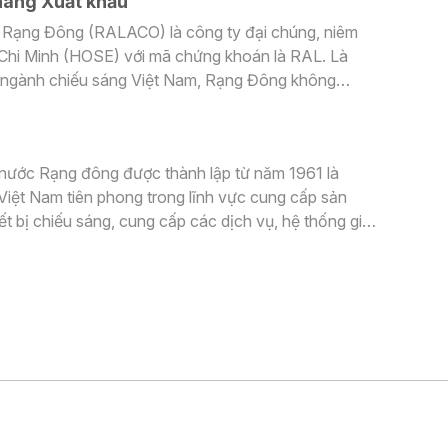
hàng Xuất khẩu
việc cụ thể như sau
 Rạng Đông (RALACO) là công ty đại chúng, niêm
 Chi Minh (HOSE) với mã chứng khoán là RAL. Là
ố ngành chiếu sáng Việt Nam, Rạng Đông không
ác dòng sản phẩm chiếu sáng thông minh (Smart
n thực phẩm...
nước Rạng đông được thành lập từ năm 1961 là
iệt Nam tiên phong trong lĩnh vực cung cấp sản
t bị chiếu sáng, cung cấp các dịch vụ, hệ thống giải
ức khỏe và hạnh phúc con người. Do nhu cầu
ông ty cần tuyển dụng bổ sung lao động làm việc tại