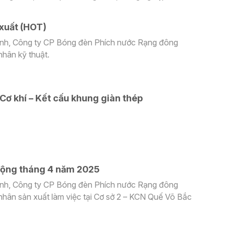
c, thúc đẩy cuộc sống hòa hợp với thiên nhiên -
ện môi trường
xuất (HOT)
anh, Công ty CP Bóng đèn Phích nước Rạng đông
nhân kỹ thuật.
Cơ khí – Kết cấu khung giàn thép
động tháng 4 năm 2025
anh, Công ty CP Bóng đèn Phích nước Rạng đông
hân sản xuất làm việc tại Cơ sở 2 – KCN Quế Võ Bắc