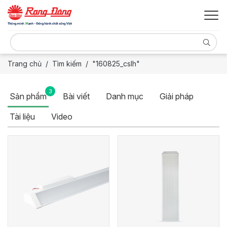
Trang chủ
Tìm kiếm
"160825_cslh"
3
Sản phẩm
Bài viết
Danh mục
Giải pháp
Tài liệu
Video