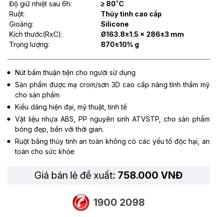
Độ giữ nhiệt sau 6h:
≥ 80˚C
Ruột:
Thủy tinh cao cấp
Gioăng:
Silicone
Kích thước(RxC):
Ø163.8±1.5 x 286±3 mm
Trọng lượng:
870±10% g
Nút bấm thuận tiện cho người sử dụng
Sản phẩm được mạ crom/sơn 3D cao cấp nâng tính thẩm mỹ
cho sản phẩm
Kiểu dáng hiện đại, mỹ thuật, tinh tế
Vật liệu nhựa ABS, PP nguyên sinh ATVSTP, cho sản phẩm
bóng đẹp, bền với thời gian.
Ruột bằng thủy tinh an toàn không có các yếu tố độc hại, an
toàn cho sức khỏe
Giá bán lẻ đề xuất:
758.000 VNĐ
1900 2098