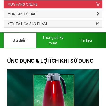
MUA HÀNG ONLINE
MUA HÀNG Ở ĐÂU
XEM TẤT CẢ SẢN PHẨM
Thông số kỹ
Ưu điểm
Tài liệu
thuật
ỨNG DỤNG & LỢI ÍCH KHI SỬ DỤNG