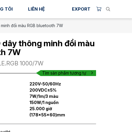
G TÔI
LIÊN HỆ
EXPORT
g minh đổi màu RGB bluetooth 7W
D dây thông minh đổi màu
th 7W
LE.RGB 1000/7W
Tìm sản phẩm tương tự
220V-50/60Hz
200VDC±5%
7W/1m/3 màu
150W/1 nguồn
25.000 giờ
(178x55x60)mm
tootht