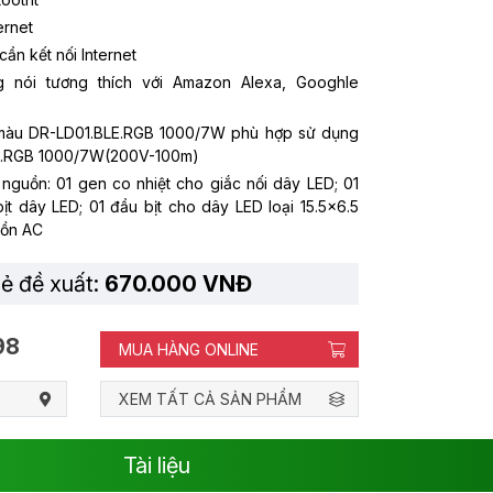
ernet
ần kết nối Internet
g nói tương thích với Amazon Alexa, Googhle
 màu DR-LD01.BLE.RGB 1000/7W phù hợp sử dụng
BLE.RGB 1000/7W(200V-100m)
 nguồn: 01 gen co nhiệt cho giắc nối dây LED; 01
ịt dây LED; 01 đầu bịt cho dây LED loại 15.5x6.5
uồn AC
lẻ đề xuất:
670.000 VNĐ
98
MUA HÀNG ONLINE
XEM TẤT CẢ SẢN PHẨM
Tài liệu