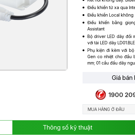
Điều khiển từ xa qua Int
Điều khiển Local không c
Điều khiển bằng giọn
Assistant
Bộ driver LED dây đổi
với tải LED dây LD01.
Phụ kiện đi kèm với bộ
Gen co nhiệt cho đầu b
mm; 01 cầu đấu dây ng
Giá bán 
1900 20
MUA HÀNG Ở ĐÂU
Thông số kỹ thuật