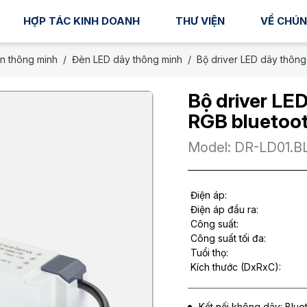
HỢP TÁC KINH DOANH
THƯ VIỆN
VỀ CHÚN
n thông minh
Đèn LED dây thông minh
Bộ driver LED dây thôn
Bộ driver LE
RGB bluetoo
Model: DR-LD01.B
Điện áp:
Điện áp đầu ra:
Công suất:
Công suất tối đa:
Tuổi thọ:
Kích thước (DxRxC):
Kết nối không dây: Blue