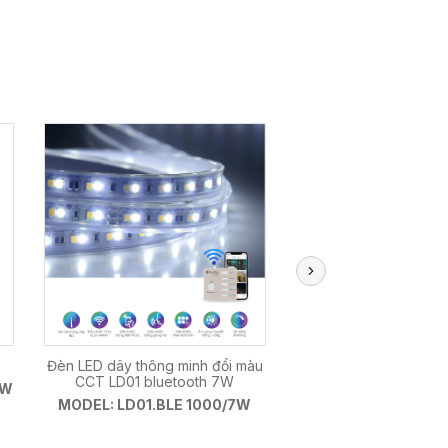
Đèn LED dây thông minh đổi màu
Đèn led dây - Điều 
CCT LD01 bluetooth 7W
Bluetooth
7W
MODEL: LD01.BLE 1000/7W
MODEL: LD01.