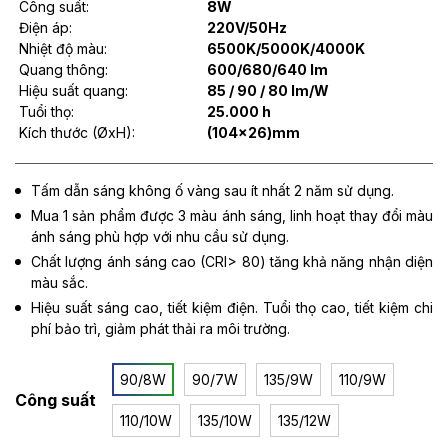
Công suất:
8W
Điện áp:
220V/50Hz
Nhiệt độ màu:
6500K/5000K/4000K
Quang thông:
600/680/640 lm
Hiệu suất quang:
85 / 90 / 80 lm/W
Tuổi thọ:
25.000 h
Kích thước (ØxH):
(104x26)mm
Tấm dẫn sáng không ố vàng sau ít nhất 2 năm sử dụng.
Mua 1 sản phẩm được 3 màu ánh sáng, linh hoạt thay đổi màu
ánh sáng phù hợp với nhu cầu sử dụng.
Chất lượng ánh sáng cao (CRI> 80) tăng khả năng nhận diện
màu sắc.
Hiệu suất sáng cao, tiết kiệm điện. Tuổi thọ cao, tiết kiệm chi
phí bảo trì, giảm phát thải ra môi trường.
90/8W
90/7W
135/9W
110/9W
Công suất
110/10W
135/10W
135/12W