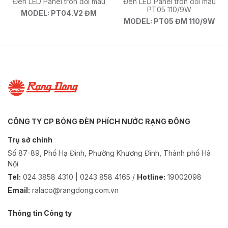
Đèn LED Panel tròn đổi màu
Đèn LED Panel tròn đổi màu
PT05 110/9W
MODEL: PT04.V2 ĐM
MODEL: PT05 ĐM 110/9W
CÔNG TY CP BÓNG ĐÈN PHÍCH NƯỚC RẠNG ĐÔNG
Trụ sở chính
Số 87-89, Phố Hạ Đình, Phường Khương Đình, Thành phố Hà
Nội
Tel:
024 3858 4310 | 0243 858 4165 /
Hotline:
19002098
Email:
ralaco@rangdong.com.vn
Thông tin Công ty