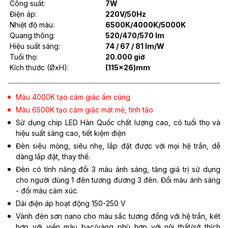
Công suất:
7W
Điện áp:
220V/50Hz
Nhiệt độ màu:
6500K/4000K/5000K
Quang thông:
520/470/570 lm
Hiệu suất sáng:
74 / 67 / 81 lm/W
Tuổi thọ:
20.000 giờ
Kích thước (ØxH):
(115x26)mm
Màu 4000K tạo cảm giác ấm cúng
Màu 6500K tạo cảm giác mát mẻ, tỉnh táo
Sử dụng chip LED Hàn Quốc chất lượng cao, có tuổi thọ và
hiệu suất sáng cao, tiết kiệm điện
Đèn siêu mỏng, siêu nhẹ, lắp đặt được với mọi hệ trần, dễ
dàng lắp đặt, thay thế.
Đèn có tính năng đổi 3 màu ánh sáng, tăng giá trị sử dụng
cho người dùng 1 đèn tương đương 3 đèn. Đổi màu ánh sáng
- đổi màu cảm xúc.
Dải điện áp hoạt động 150-250 V
Vành đèn sơn nano cho màu sắc tương đồng với hệ trần, két
hợp với viền màu bạc/vàng phù hợp với nội thất/sở thích