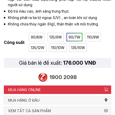
người sử dụng
Độ trả màu cao, ánh sáng trung thực
Không phát ra tia tử ngoại (UV) , an toàn khi sử dụng
Không chứa thủy ngân (Hg), thân thiện với môi trường
90/8W
135/9W
90/7W
110/9W
Công suất
135/12W
110/10W
135/10W
Giá bán lẻ đề xuất:
176.000 VNĐ
1900 2098
MUA HÀNG ONLINE
MUA HÀNG Ở ĐÂU
XEM TẤT CẢ SẢN PHẨM