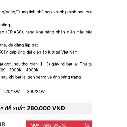
ng/Vàng/Trung tính phù hợp với nhịp sinh học của
 năng.
ao (CRI=80), tăng khả năng nhận diện màu sắc
y thế, dễ dàng lắp đặt.
50)V đáp ứng dải điện áp lưới tại Việt Nam.
 đèn, sau thời gian (1 - 3) giây rồi bật lại. Thứ tự
00K – 3000K – 4000K
 sau khi bật lại đèn sẽ trở về ánh sáng trắng.
220/18W
300/24W
lẻ đề xuất:
280.000 VNĐ
98
MUA HÀNG ONLINE