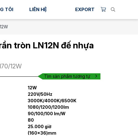
G TÔI
LIÊN HỆ
EXPORT
/12W
rần tròn LN12N đế nhựa
170/12W
Tìm sản phẩm tương tự
12W
220V/50Hz
3000K/4000K/6500K
1080/1200/1200lm
90/100/100 lm/W
80
25.000 giờ
(160x36)mm