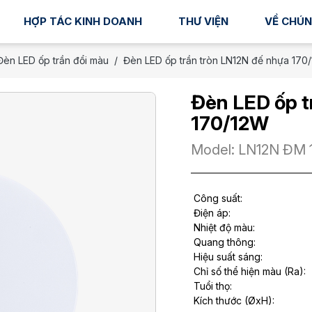
HỢP TÁC KINH DOANH
THƯ VIỆN
VỀ CHÚN
Đèn LED ốp trần đổi màu
Đèn LED ốp trần tròn LN12N đế nhựa 170
Đèn LED ốp t
170/12W
Model: LN12N ĐM 
Công suất:
Điện áp:
Nhiệt độ màu:
Quang thông:
Hiệu suất sáng:
Chỉ số thể hiện màu (Ra):
Tuổi thọ:
Kích thước (ØxH):