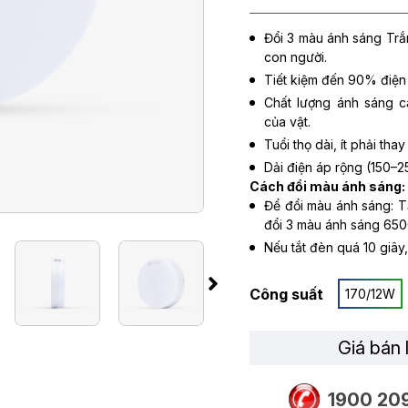
Đổi 3 màu ánh sáng Trắ
con người.
Tiết kiệm đến 90% điện
Chất lượng ánh sáng c
của vật.
Tuổi thọ dài, ít phải tha
Dải điện áp rộng (150–2
Cách đổi màu ánh sáng:
Để đổi màu ánh sáng: Tắt
đổi 3 màu ánh sáng 65
Nếu tắt đèn quá 10 giây,
Công suất
170/12W
Giá bán 
1900 20