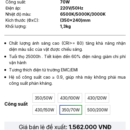
Công suất:
70W
Điện áp:
220V/50Hz
Nhiệt độ màu:
6500K/5000K/3000K
Kích thước (ФxC):
(350x240)mm
Khối lượng:
1,3kg
Chất lượng ánh sáng cao (CRI>= 80) tăng khả năng nhận
diện màu sắc của vật được chiếu sáng.
Tuổi thọ 25000h . Tiết kiệm đến 60% điện năng giảm chi phí
vận hành
Tương thích điện từ trường EMC/EMI
Hệ số công suất cao ≥ 0.9, giúp nhà máy không phải mua
công suất phản kháng.
350/50W
430/100W
430/120W
Công suất
430/150W
350/70W
500/200W
Giá bán lẻ đề xuất:
1.562.000 VNĐ