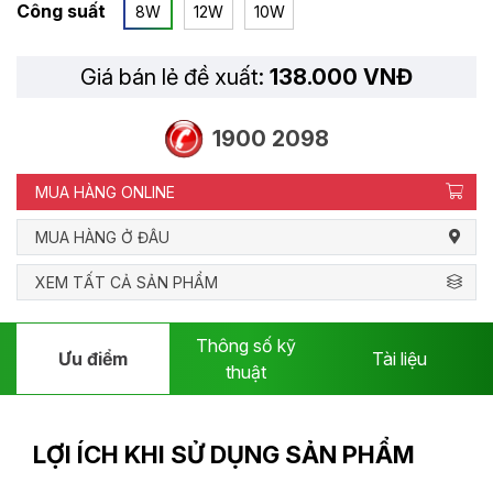
Công suất
8W
12W
10W
Giá bán lẻ đề xuất:
138.000 VNĐ
1900 2098
MUA HÀNG ONLINE
MUA HÀNG Ở ĐÂU
XEM TẤT CẢ SẢN PHẨM
Thông số kỹ
Ưu điểm
Tài liệu
thuật
LỢI ÍCH KHI SỬ DỤNG SẢN PHẨM