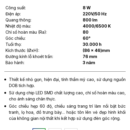
Công suất:
8 W
Điện áp:
220V/50 Hz
Quang thông:
800 lm
Nhiệt độ màu:
4000/6500 K
Chỉ số hoàn màu (Ra):
80
Góc chiếu:
60°
Tuổi thọ:
30.000 h
Kích thước (ØxH):
(86 × 46)mm
Đường kính lỗ khoét trần:
76 mm
Bảo hành:
3 năm
Thiết kế nhỏ gọn, hiện đại, tính thẩm mỹ cao, sử dụng nguồn
DOB tích hợp.
Sử dụng chip LED SMD chất lượng cao, chỉ số hoàn màu cao,
cho ánh sáng chân thực.
Góc chiếu hẹp 60 độ, chiếu sáng trang trí làm nổi bật bức
tranh, lọ hoa, đồ trưng bày… hoặc tôn lên vẻ đẹp hình khối
của không gian nội thất khi kết hợp sử dụng đèn góc rộng.