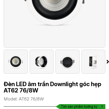
Đèn LED âm trần Downlight góc hẹp
AT62 76/8W
Model: AT62 76/8W
Tìm sản phẩm tương tự