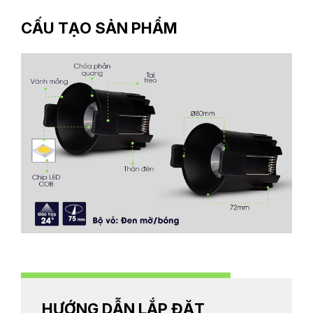
CẤU TẠO SẢN PHẨM
HƯỚNG DẪN LẮP ĐẶT