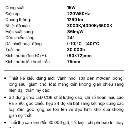
Công suất:
15W
Điện áp:
220V/50Hz
Quang thông:
1290 lm
Nhiệt độ màu:
3000K/4000K/6500K
Hiệu suất sáng:
86lm/W
Góc chiếu sáng:
24°
Dải nhiệt hoạt động:
(-10)°C - (40)°C
Tuổi thọ:
30.000h
Kích thước đèn (ØxH):
(80x72)mm
Kích thước lỗ khoét trần:
75mm
Thiết kế kiểu dáng mới: Vành nhỏ, sơn đen mờ/đen bóng,
lòng sâu (giảm chói lóa) mang đến không gian chiếu sáng
hiện đại, thẩm mỹ cao.
Sử dụng chip LED COB chất lượng cao, chỉ số hoàn màu cao
Ra ≥ 90, góc chiếu hẹp 24 độ khi bật sáng kết hợp cùng các
loại đèn góc rộng, sẽ tôn lên vẻ đẹp hình khối của không
gian nội thất.
Tuổi thọ cao lên đến 30.000 giờ, tiết kiệm chi phí bảo trì, thay