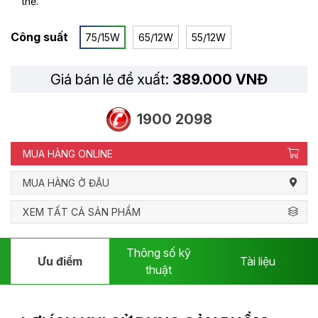
thế.
Công suất
75/15W
65/12W
55/12W
Giá bán lẻ đề xuất:
389.000 VNĐ
1900 2098
MUA HÀNG ONLINE
MUA HÀNG Ở ĐÂU
XEM TẤT CẢ SẢN PHẨM
Thông số kỹ
Ưu điểm
Tài liệu
thuật