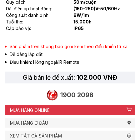
Quy cách:
50m/cuộn
Dải điện áp hoạt động:
(150-250)V-50/60Hz
Công suất danh định:
8W/1m
Tuổi thọ:
15.000h
Cấp bảo vệ:
IP65
Sản phẩm trên không bao gồm kèm theo điều khiển từ xa
Dễ dàng lắp đặt
Điều khiển: Hồng ngoại/IR Remote
Giá bán lẻ đề xuất:
102.000 VNĐ
1900 2098
MUA HÀNG ONLINE
MUA HÀNG Ở ĐÂU
XEM TẤT CẢ SẢN PHẨM