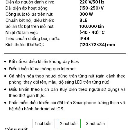
Điện áp nguồn danh định:
220 V/50 Hz
Dải điện áp hoạt động:
(150-250) V
Công suất tối đa trên nút:
300 W
Chuẩn kết nối, điều khiển:
BLE
Số lần tắt bật trên mỗi nút:
100.000 lần
Nhiệt độ làm việc:
(-10 - 40) °C
Tiêu chuẩn chống bụi, nước:
IP44
Kích thước (DxRxC):
(120x72x34) mm
Kết nối và điều khiển không dây BLE.
Điều khiển từ xa thông qua Internet.
Cá nhân hóa theo người dùng trên từng nút (gán cảnh theo
phòng, thay đổi tên, màu, độ sáng LED trên từng nút).
Điều khiển theo kịch bản (tùy biến theo người sử dụng) và
theo thời gian thực.
Phần mềm điều khiển cài đặt trên Smartphone tương thích với
hệ điều hành Android và IOS.
1 nút bấm
2 nút bấm
3 nút bấm
Công suất