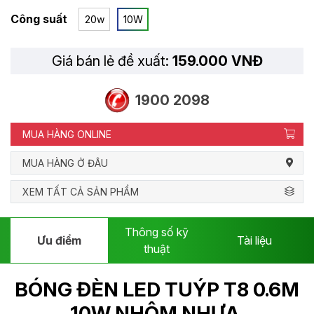
Công suất
20w
10W
Giá bán lẻ đề xuất:
159.000 VNĐ
1900 2098
MUA HÀNG ONLINE
MUA HÀNG Ở ĐÂU
XEM TẤT CẢ SẢN PHẨM
Thông số kỹ
Ưu điểm
Tài liệu
thuật
BÓNG ĐÈN LED TUÝP T8 0.6M
10W NHÔM NHỰA