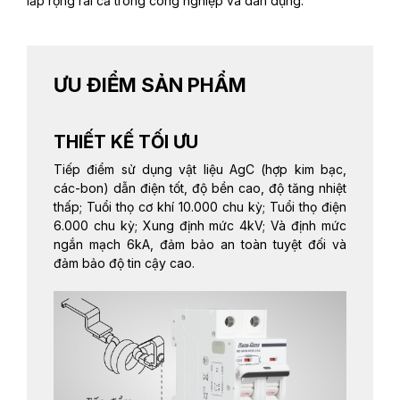
lắp rộng rãi cả trong công nghiệp và dân dụng.
ƯU ĐIỂM SẢN PHẨM
THIẾT KẾ TỐI ƯU
Tiếp điểm sử dụng vật liệu AgC (hợp kim bạc,
các-bon) dẫn điện tốt, độ bền cao, độ tăng nhiệt
thấp; Tuổi thọ cơ khí 10.000 chu kỳ; Tuổi thọ điện
6.000 chu kỳ; Xung định mức 4kV; Và định mức
ngắn mạch 6kA, đảm bảo an toàn tuyệt đối và
đảm bảo độ tin cậy cao.