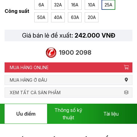
6A
32A
16A
10A
25A
Công suất
50A
40A
63A
20A
Giá bán lẻ đề xuất:
242.000 VNĐ
1900 2098
MUA HÀNG ONLINE
MUA HÀNG Ở ĐÂU
XEM TẤT CẢ SẢN PHẨM
Thông số kỹ
Ưu điểm
Tài liệu
thuật