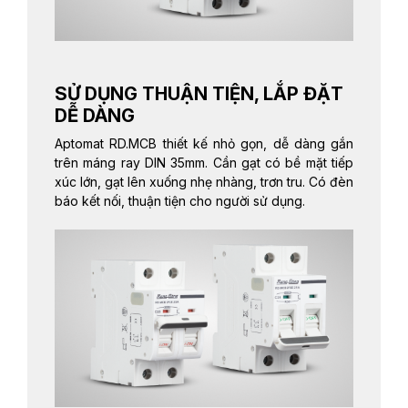
SỬ DỤNG THUẬN TIỆN, LẮP ĐẶT
DỄ DÀNG
Aptomat RD.MCB thiết kế nhỏ gọn, dễ dàng gắn
trên máng ray DIN 35mm. Cần gạt có bề mặt tiếp
xúc lớn, gạt lên xuống nhẹ nhàng, trơn tru. Có đèn
báo kết nối, thuận tiện cho người sử dụng.