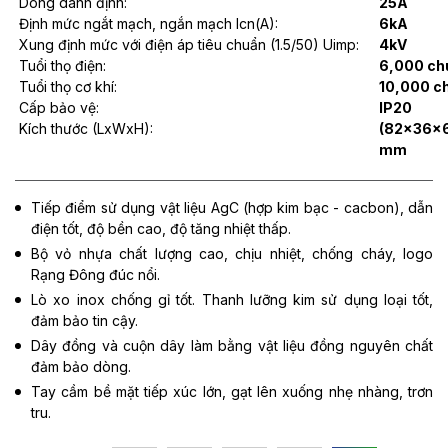
Dòng danh định:
25A
Định mức ngắt mạch, ngắn mạch Icn(A):
6kA
Xung định mức với điện áp tiêu chuẩn (1.5/50) Uimp:
4kV
Tuổi thọ điện:
6,000 ch
Tuổi thọ cơ khí:
10,000 c
Cấp bảo vệ:
IP20
Kích thước (LxWxH):
(82x36x6
mm
Tiếp điểm sử dụng vật liệu AgC (hợp kim bạc - cacbon), dẫn
điện tốt, độ bền cao, độ tăng nhiệt thấp.
Bộ vỏ nhựa chất lượng cao, chịu nhiệt, chống cháy, logo
Rạng Đông đúc nổi.
Lò xo inox chống gỉ tốt. Thanh lưỡng kim sử dụng loại tốt,
đảm bảo tin cậy.
Dây đồng và cuộn dây làm bằng vật liệu đồng nguyên chất
đảm bảo dòng.
Tay cầm bề mặt tiếp xúc lớn, gạt lên xuống nhẹ nhàng, trơn
tru.