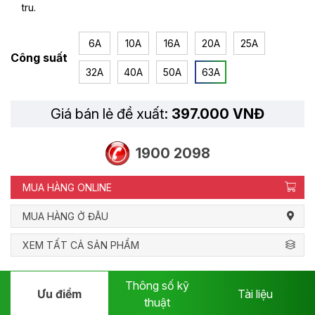
tru.
6A
10A
16A
20A
25A
Công suất
32A
40A
50A
63A
Giá bán lẻ đề xuất:
397.000 VNĐ
1900 2098
MUA HÀNG ONLINE
MUA HÀNG Ở ĐÂU
XEM TẤT CẢ SẢN PHẨM
Thông số kỹ
Ưu điểm
Tài liệu
thuật