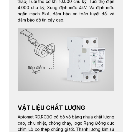
thấp; Tuổi thọ cơ khí 10.000 chu kỳ; Tuổi thọ điện
4.000 chu kỳ; Xung định mức 4kV; Và định mức
ngắn mạch 6kA, đảm bảo an toàn tuyệt đối và
đảm bảo độ tin cậy cao.
VẬT LIỆU CHẤT LƯỢNG
Aptomat RD.RCBO có bộ vỏ bằng nhựa chất lượng
cao, chịu nhiệt, chống cháy, logo Rạng Đông đúc
chìm. Lò xo thép chống gỉ tốt. Thanh lưỡng kim sử