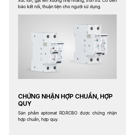
xúc lớn, gạt lên xuống nhẹ nhàng, trơn tru. Có đèn
báo kết nối, thuận tiện cho người sử dụng.
CHỨNG NHẬN HỢP CHUẨN, HỢP
QUY
Sản phẩm aptomat RD.RCBO được chứng nhận
hợp chuẩn, hợp quy.