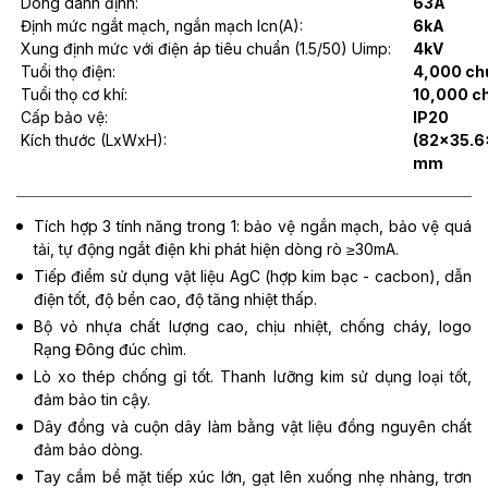
Dòng danh định:
63A
Định mức ngắt mạch, ngắn mạch Icn(A):
6kA
Xung định mức với điện áp tiêu chuẩn (1.5/50) Uimp:
4kV
Tuổi thọ điện:
4,000 ch
Tuổi thọ cơ khí:
10,000 c
Cấp bảo vệ:
IP20
Kích thước (LxWxH):
(82x35.6
mm
Tích hợp 3 tính năng trong 1: bảo vệ ngắn mạch, bảo vệ quá
tải, tự động ngắt điện khi phát hiện dòng rò ≥30mA.
Tiếp điểm sử dụng vật liệu AgC (hợp kim bạc - cacbon), dẫn
điện tốt, độ bền cao, độ tăng nhiệt thấp.
Bộ vỏ nhựa chất lượng cao, chịu nhiệt, chống cháy, logo
Rạng Đông đúc chìm.
Lò xo thép chống gỉ tốt. Thanh lưỡng kim sử dụng loại tốt,
đảm bảo tin cậy.
Dây đồng và cuộn dây làm bằng vật liệu đồng nguyên chất
đảm bảo dòng.
Tay cầm bề mặt tiếp xúc lớn, gạt lên xuống nhẹ nhàng, trơn