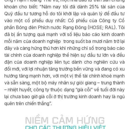
khoán cho biết: “Năm nay tôi đã dành 25% tài sản của
Quỹ đầu tư tương hỗ do tôi khởi lập và quản lý để đầu tư
vào một cổ phiếu duy nhất: Cổ phiếu của Công ty Cổ
phần Bóng đèn Phích nước Rạng Đông (HOSE; RAL). Tôi
đã bị ấn tượng quá mạnh với số liệu báo cáo kinh doanh
mỗi năm của doanh nghiệp trong suốt ba mươi năm trở lại
đây và càng hứng thú hơn khi những chỉ số trong báo cáo
tài chính của doanh nghiệp thể hiện sự đầu tư lớn và đều
đặn của doanh nghiệp liên tục dành cho nghiên cứu và
đổi mới, với lợi nhuận tăng trưởng bền vững và đang có xu
hướng tăng mạnh hơn, với một vị thế tài chính khoẻ mạnh
và sẵn sàng, một bộ máy nhân sự giỏi giang – trung thành
– nhiệt huyết, công ty thuộc dạng “già cỗi” về tuổi đời này
lại chưa bao giờ già cỗi ở thị trường kinh doanh hay là ngủ
quên trên chiến thắng”.