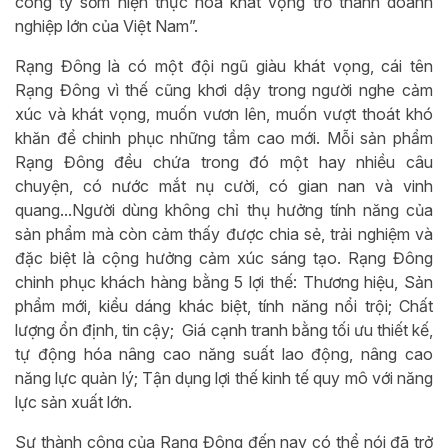
công ty sớm hiện thực hoá khát vọng trở thành doanh
nghiệp lớn của Việt Nam”.
Rạng Đông là có một đội ngũ giàu khát vọng, cái tên
Rạng Đông vì thế cũng khơi dậy trong người nghe cảm
xúc và khát vọng, muốn vươn lên, muốn vượt thoát khó
khăn để chinh phục những tầm cao mới. Mỗi sản phẩm
Rạng Đông đều chứa trong đó một hay nhiều câu
chuyện, có nước mắt nụ cười, có gian nan và vinh
quang...Người dùng không chỉ thụ hưởng tính năng của
sản phẩm mà còn cảm thấy được chia sẻ, trải nghiệm và
đặc biệt là cộng hưởng cảm xúc sáng tạo. Rạng Đông
chinh phục khách hàng bằng 5 lợi thế: Thương hiệu, Sản
phẩm mới, kiểu dáng khác biệt, tính năng nổi trội; Chất
lượng ổn định, tin cậy; Giá cạnh tranh bằng tối ưu thiết kế,
tự động hóa nâng cao năng suất lao động, nâng cao
năng lực quản lý; Tận dụng lợi thế kinh tế quy mô với năng
lực sản xuất lớn.
Sự thành công của Rạng Đông đến nay có thể nói đã trở